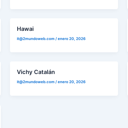
Hawai
it@2mundoweb.com
/
enero 20, 2026
Vichy Catalán
it@2mundoweb.com
/
enero 20, 2026