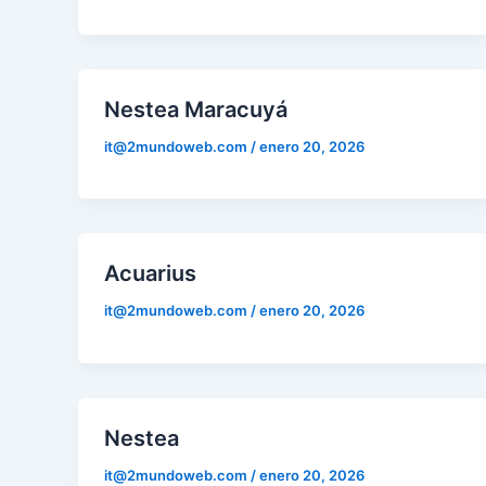
Nestea Maracuyá
it@2mundoweb.com
/
enero 20, 2026
Acuarius
it@2mundoweb.com
/
enero 20, 2026
Nestea
it@2mundoweb.com
/
enero 20, 2026