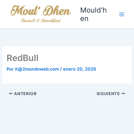
Ir
Mould'h
al
en
contenido
RedBull
Por
it@2mundoweb.com
/
enero 20, 2026
ANTERIOR
SIGUIENTE