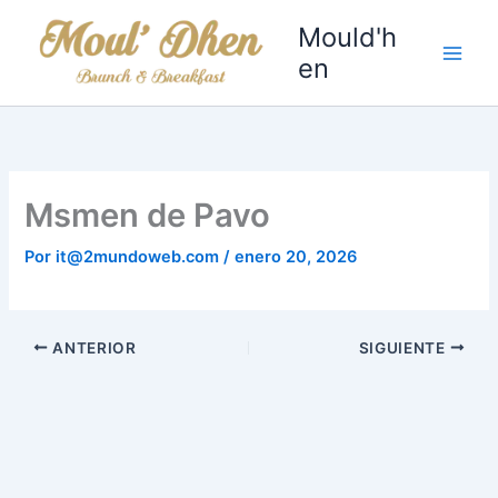
Ir
Mould'h
al
en
contenido
Msmen de Pavo
Por
it@2mundoweb.com
/
enero 20, 2026
ANTERIOR
SIGUIENTE