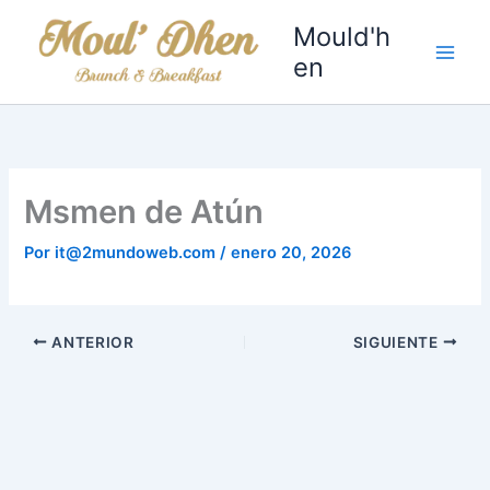
Ir
Mould'h
al
en
contenido
Msmen de Atún
Por
it@2mundoweb.com
/
enero 20, 2026
ANTERIOR
SIGUIENTE