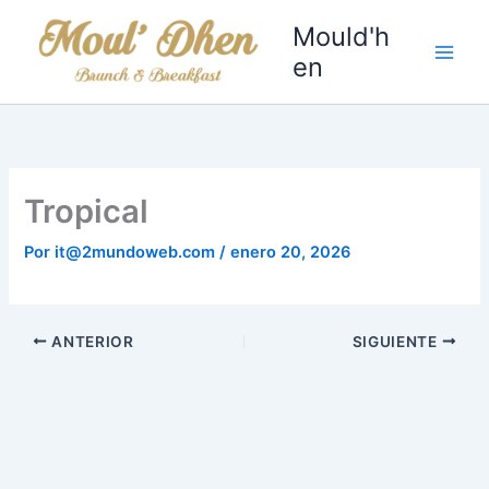
Ir
Mould'h
al
en
contenido
Tropical
Por
it@2mundoweb.com
/
enero 20, 2026
ANTERIOR
SIGUIENTE