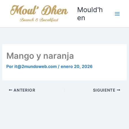
Ir
Mould'h
al
en
contenido
Mango y naranja
Por
it@2mundoweb.com
/
enero 20, 2026
ANTERIOR
SIGUIENTE