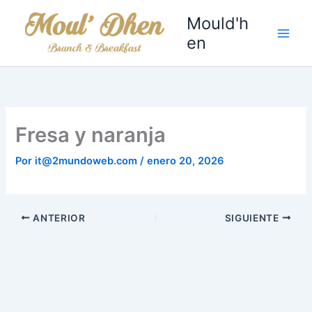
Ir
Mould'h
al
en
contenido
Fresa y naranja
Por
it@2mundoweb.com
/
enero 20, 2026
ANTERIOR
SIGUIENTE