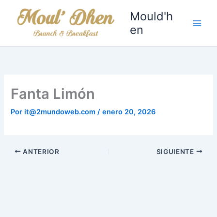
Ir
Mould'h
al
en
contenido
Fanta Limón
Por
it@2mundoweb.com
/
enero 20, 2026
ANTERIOR
SIGUIENTE