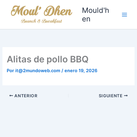
Ir
Mould'h
al
en
contenido
Alitas de pollo BBQ
Por
it@2mundoweb.com
/
enero 19, 2026
ANTERIOR
SIGUIENTE